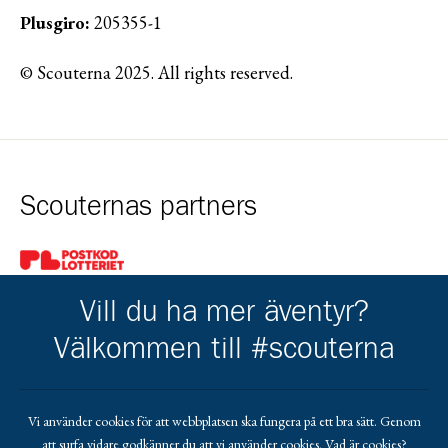
Plusgiro:
205355-1
© Scouterna 2025. All rights reserved.
Scouternas partners
Gå till pl_50
Vill du ha mer äventyr?
Välkommen till #scouterna
Kårens partners
Vi använder cookies för att webbplatsen ska fungera på ett bra sätt. Genom
att surfa vidare godkänner du att vi använder cookies.
Vad är cookies?