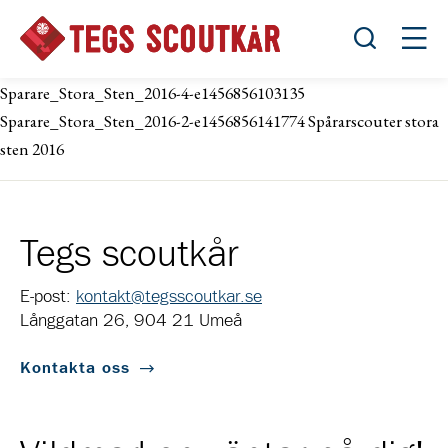
Öppna sök
Öppn
Sparare_Stora_Sten_2016-4-e1456856103135
Sparare_Stora_Sten_2016-2-e1456856141774 Spårarscouter stora
sten 2016
Tegs scoutkår
E-post:
kontakt@tegsscoutkar.se
Långgatan 26, 904 21 Umeå
Kontakta oss