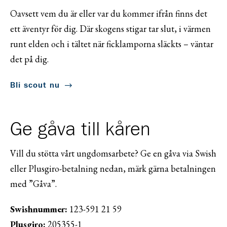
Oavsett vem du är eller var du kommer ifrån finns det
ett äventyr för dig. Där skogens stigar tar slut, i värmen
runt elden och i tältet när ficklamporna släckts – väntar
det på dig.
Bli scout nu
Ge gåva till kåren
Vill du stötta vårt ungdomsarbete? Ge en gåva via Swish
eller Plusgiro-betalning nedan, märk gärna betalningen
med ”Gåva”.
Swishnummer:
123-591 21 59
Plusgiro:
205355-1