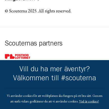
© Scouterna 2025. All rights reserved.
Scouternas partners
Gå till pl_50
Vill du ha mer äventyr?
Välkommen till #scouterna
Kårens partners
Vi använder cookies för att webbplatsen ska fungera på ett bra sätt. Genom
att surfa vidare godkänner du att vi använder cookies.
Vad är cookies?
Gå till https://www.mera.se/
Gå till https://www.lansforsakringar.se/vasterbo
Gå till https://www.umeaenergi.se