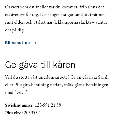
Oavsett vem du är eller var du kommer ifrån finns det
ett äventyr för dig. Där skogens stigar tar slut, i värmen
runt elden och i tältet när ficklamporna släckts – väntar
det på dig.
Bli scout nu
Ge gåva till kåren
Vill du stötta vårt ungdomsarbete? Ge en gåva via Swish
eller Plusgiro-betalning nedan, märk gärna betalningen
med ”Gåva”.
Swishnummer:
123-591 21 59
Plusgiro:
205355-1