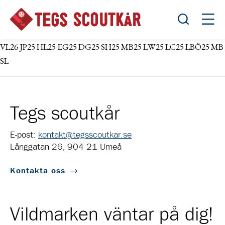
Öppna sök
Öppn
VL26 JP25 HL25 EG25 DG25 SH25 MB25 LW25 LC25 LBÖ25 MB
SL
Tegs scoutkår
E-post:
kontakt@tegsscoutkar.se
Långgatan 26, 904 21 Umeå
Kontakta oss
Vildmarken väntar på dig!