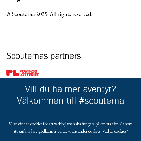
© Scouterna 2025. All rights reserved.
Scouternas partners
Gå till pl_50
Vill du ha mer äventyr?
Välkommen till #scouterna
Kårens partners
Vi använder cookies för att webbplatsen ska fungera på ett bra sätt. Genom
att surfa vidare godkänner du att vi använder cookies.
Vad är cookies?
Gå till https://www.mera.se/
Gå till https://www.lansforsakringar.se/vasterbo
Gå till https://www.umeaenergi.se