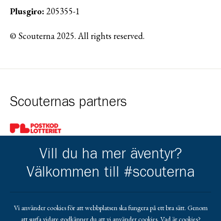
Plusgiro:
205355-1
© Scouterna 2025. All rights reserved.
Scouternas partners
Gå till pl_50
Vill du ha mer äventyr?
Välkommen till #scouterna
Kårens partners
Vi använder cookies för att webbplatsen ska fungera på ett bra sätt. Genom
att surfa vidare godkänner du att vi använder cookies.
Vad är cookies?