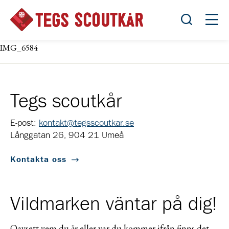
Öppna sök
Öppn
IMG_6584
Tegs scoutkår
E-post:
kontakt@tegsscoutkar.se
Långgatan 26, 904 21 Umeå
Kontakta oss
Vildmarken väntar på dig!
Oavsett vem du är eller var du kommer ifrån finns det