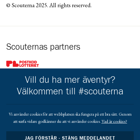
© Scouterna 2025. All rights reserved.
Scouternas partners
Gå till pl_50
Vill du ha mer äventyr?
Välkommen till #scouterna
Kårens partners
Vi använder cookies för att webbplatsen ska fungera på ett bra sätt. Genom
att surfa vidare godkänner du att vi använder cookies.
Vad är cookies?
Gå till https://www.mera.se/
Gå till https://www.lansforsakringar.se/vasterbo
Gå till https://www.umeaenergi.se
JAG FÖRSTÅR - STÄNG MEDDELANDET