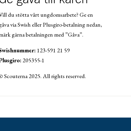
Vill du stötta vårt ungdomsarbete? Ge en
gåva via Swish eller Plusgiro-betalning nedan,
märk gärna betalningen med ”Gåva”.
Swishnummer:
123-591 21 59
Plusgiro:
205355-1
© Scouterna 2025. All rights reserved.
ww.lansforsakringar.se/vasterbotten/privat/