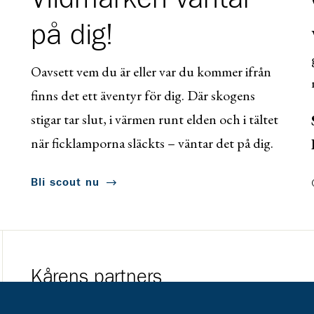
på dig!
Oavsett vem du är eller var du kommer ifrån
finns det ett äventyr för dig. Där skogens
stigar tar slut, i värmen runt elden och i tältet
när ficklamporna släckts – väntar det på dig.
Bli scout nu
Kårens partners
Gå till https://www.mera.se/
Gå till https://w