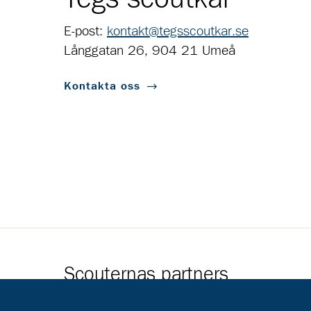
E-post:
kontakt@tegsscoutkar.se
Långgatan 26, 904 21 Umeå
Kontakta oss
Scouternas partners
Gå till pl_50