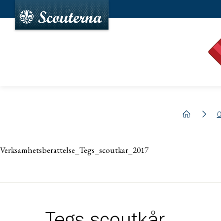
hem
O
Verksamhetsberattelse_Tegs_scoutkar_2017
Tegs scoutkår