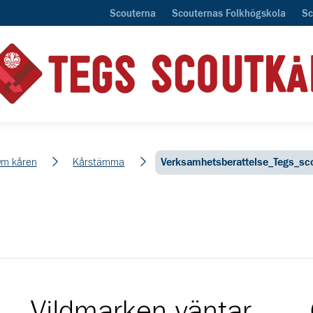
Scouterna
Scouternas Folkhögskola
Sc
m kåren
Kårstämma
Verksamhetsberattelse_Tegs_sc
Vildmarken väntar