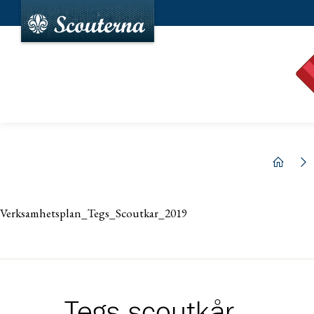
hem
Verksamhetsplan_Tegs_Scoutkar_2019
Tegs scoutkår