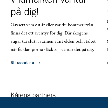
på dig!
Oavsett vem du är eller var du kommer ifrån
finns det ett äventyr för dig. Där skogens
stigar tar slut, i värmen runt elden och i tältet
när ficklamporna släckts – väntar det på dig.
Bli scout nu
Kårens partners
Gå till https://www.mera.se/
Gå till https://w