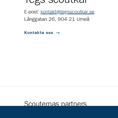
E-post:
kontakt@tegsscoutkar.se
Långgatan 26, 904 21 Umeå
Kontakta oss
Scouternas partners
Gå till pl_50