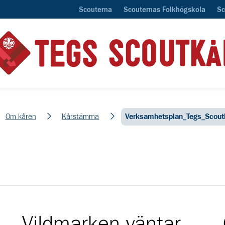
Scouterna
Scouternas Folkhögskola
Sc
Om kåren
Kårstämma
Verksamhetsplan_Tegs_Scou
Vildmarken väntar