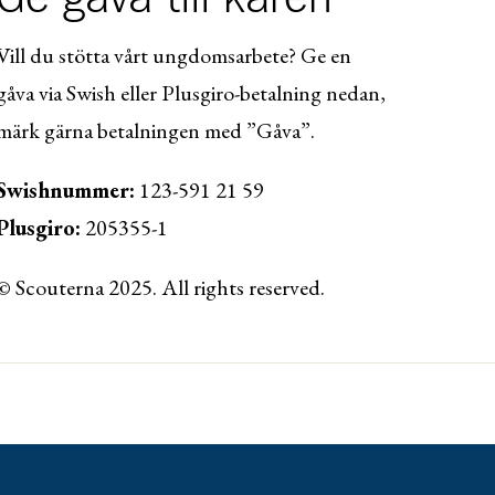
Vill du stötta vårt ungdomsarbete? Ge en
gåva via Swish eller Plusgiro-betalning nedan,
märk gärna betalningen med ”Gåva”.
Swishnummer:
123-591 21 59
Plusgiro:
205355-1
© Scouterna 2025. All rights reserved.
ww.lansforsakringar.se/vasterbotten/privat/