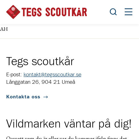
Öppna sök
Öppn
AH
Tegs scoutkår
E-post:
kontakt@tegsscoutkar.se
Långgatan 26, 904 21 Umeå
Kontakta oss
Vildmarken väntar på dig!
Oavsett vem du är eller var du kommer ifrån finns det