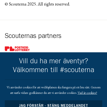
© Scouterna 2025. All rights reserved.
Scouternas partners
Gå till pl_50
Vill du ha mer äventyr?
Välkommen till #scouterna
Kårens partners
Vi använder cookies för att webbplatsen ska fungera på ett bra sätt. Genom
att surfa vidare godkänner du att vi använder cookies.
Vad är cookies?
Gå till https://www.mera.se/
Gå till https://www.lansforsakringar.se/vasterbo
Gå till https://www.umeaenergi.se
JAG FÖRSTÅR - STÄNG MEDDELANDET