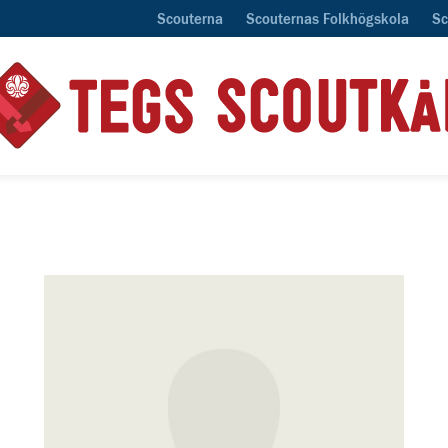
Scouterna
Scouternas Folkhögskola
Sc