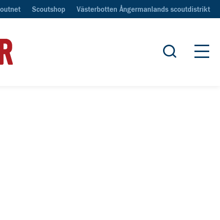
outnet
Scoutshop
Västerbotten Ångermanlands scoutdistrikt
Öppna sök
Öpp