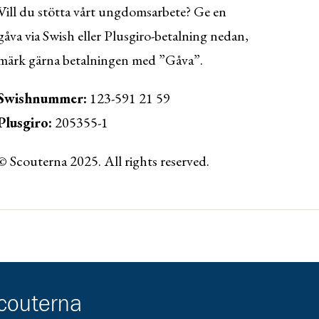
Vill du stötta vårt ungdomsarbete? Ge en
gåva via Swish eller Plusgiro-betalning nedan,
märk gärna betalningen med ”Gåva”.
Swishnummer:
123-591 21 59
Plusgiro:
205355-1
© Scouterna 2025. All rights reserved.
ww.lansforsakringar.se/vasterbotten/privat/
scouterna