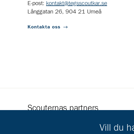
E-post:
kontakt@tegsscoutkar.se
Långgatan 26, 904 21 Umeå
Kontakta oss
Scouternas partners
Gå till pl_50
Vill du 