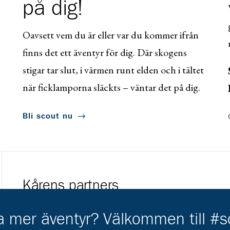
på dig!
Oavsett vem du är eller var du kommer ifrån
finns det ett äventyr för dig. Där skogens
stigar tar slut, i värmen runt elden och i tältet
när ficklamporna släckts – väntar det på dig.
Bli scout nu
Kårens partners
Gå till https://www.mera.se/
Gå till https://w
ha mer äventyr? Välkommen till #