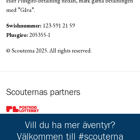
eller Plusgiro-betalning nedan, märk gärna betalningen
med ”Gåva”.
Swishnummer:
123-591 21 59
Plusgiro:
205355-1
© Scouterna 2025. All rights reserved.
Scouternas partners
Gå till pl_50
Vill du ha mer äventyr?
Välkommen till #scouterna