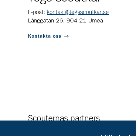
E-post:
kontakt@tegsscoutkar.se
Långgatan 26, 904 21 Umeå
Kontakta oss
Scouternas partners
Gå till pl_50