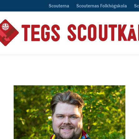
Scouterna
Scouternas Folkhögskola
Sc