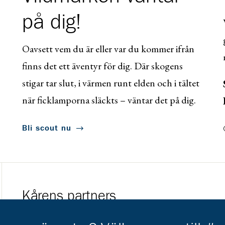
på dig!
Oavsett vem du är eller var du kommer ifrån
finns det ett äventyr för dig. Där skogens
stigar tar slut, i värmen runt elden och i tältet
när ficklamporna släckts – väntar det på dig.
Bli scout nu
Kårens partners
Gå till https://www.mera.se/
Gå till https://w