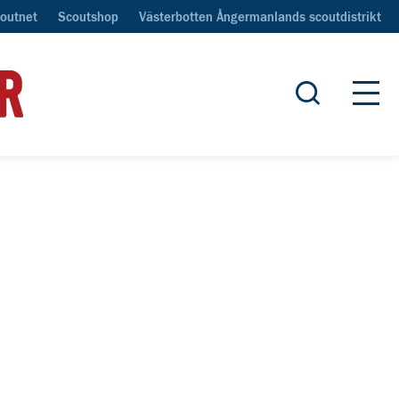
outnet
Scoutshop
Västerbotten Ångermanlands scoutdistrikt
Öppna sök
Öpp