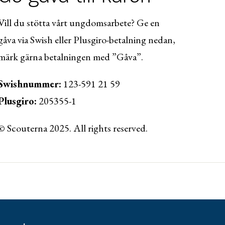
Vill du stötta vårt ungdomsarbete? Ge en
gåva via Swish eller Plusgiro-betalning nedan,
märk gärna betalningen med ”Gåva”.
Swishnummer:
123-591 21 59
Plusgiro:
205355-1
© Scouterna 2025. All rights reserved.
ww.lansforsakringar.se/vasterbotten/privat/