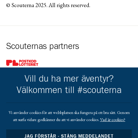
© Scouterna 2025. All rights reserved.
Scouternas partners
Gå till pl_50
Vill du ha mer äventyr?
Välkommen till #scouterna
Kårens partners
Vi använder cookies för att webbplatsen ska fungera på ett bra sätt. Genom
att surfa vidare godkänner du att vi använder cookies.
Vad är cookies?
Gå till https://www.mera.se/
Gå till https://www.lansforsakringar.se/vasterbo
Gå till https://www.umeaenergi.se
JAG FÖRSTÅR - STÄNG MEDDELANDET