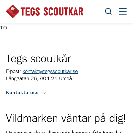
Öppna sök
Öppn
TO
Tegs scoutkår
E-post:
kontakt@tegsscoutkar.se
Långgatan 26, 904 21 Umeå
Kontakta oss
Vildmarken väntar på dig!
Oavsett vem du är eller var du kommer ifrån finns det