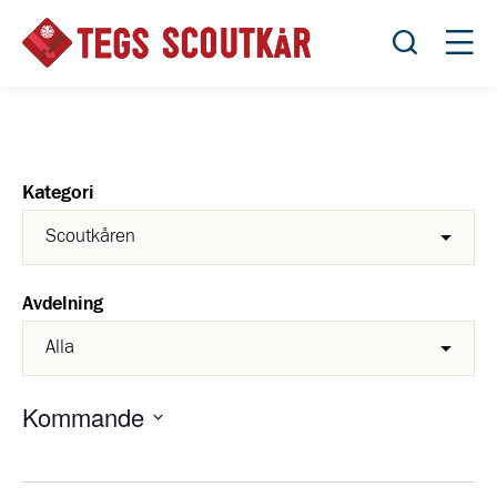
Öppna sök
Öppn
Kategori
Avdelning
Kommande
Välj
datum.