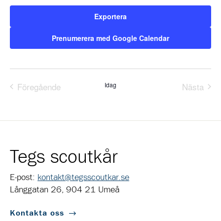
Exportera
Prenumerera med Google Calendar
Föregående
Idag
Nästa
Evenemang
Evene
Tegs scoutkår
E-post:
kontakt@tegsscoutkar.se
Långgatan 26, 904 21 Umeå
Kontakta oss