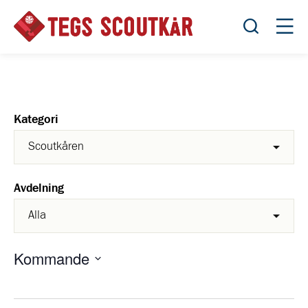
Öppna sök
Öppn
Kategori
Avdelning
Kommande
Välj
datum.