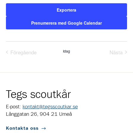
Exportera
Prenumerera med Google Calendar
Föregående
Idag
Nästa
Evenemang
Evene
Tegs scoutkår
E-post:
kontakt@tegsscoutkar.se
Långgatan 26, 904 21 Umeå
Kontakta oss