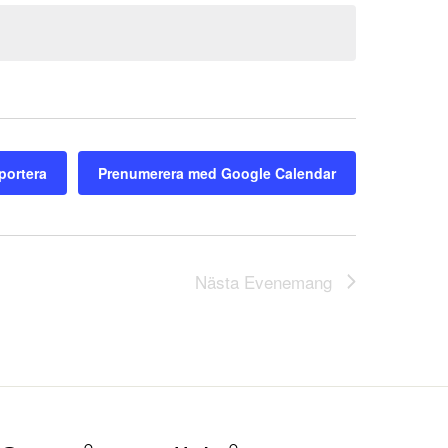
portera
Prenumerera med Google Calendar
Nästa
Evenemang