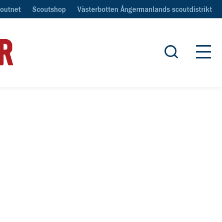
outnet
Scoutshop
Västerbotten Ångermanlands scoutdistrikt
Öppna sök
Öpp