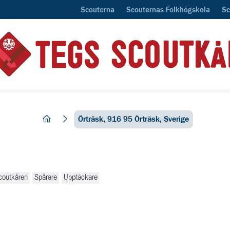
Scouterna
Scouternas Folkhögskola
Sc
hem
Örträsk, 916 95 Örträsk, Sverige
coutkåren
Spårare
Upptäckare