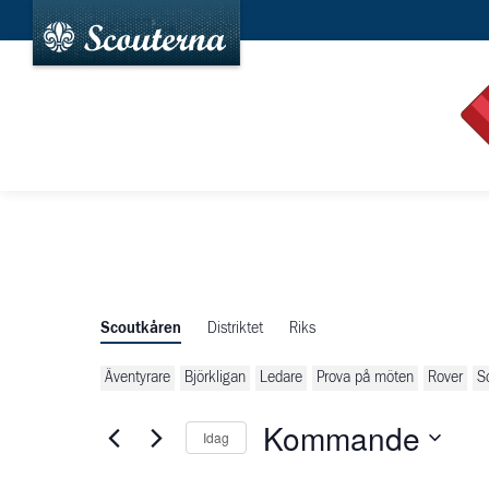
Scoutkåren
Distriktet
Riks
Äventyrare
Björkligan
Ledare
Prova på möten
Rover
S
Kommande
Idag
Välj