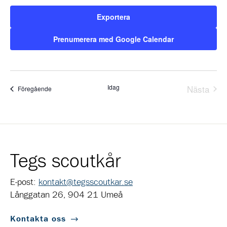
Exportera
Prenumerera med Google Calendar
Idag
Nästa
Evenemang
Föregående
Evene
Tegs scoutkår
E-post:
kontakt@tegsscoutkar.se
Långgatan 26, 904 21 Umeå
Kontakta oss