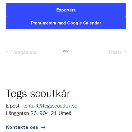
Exportera
Prenumerera med Google Calendar
Föregående
Idag
Nästa
Evenemang
Evene
Tegs scoutkår
E-post:
kontakt@tegsscoutkar.se
Långgatan 26, 904 21 Umeå
Kontakta oss