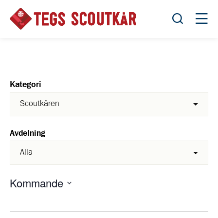
Öppna sök
Öppn
Kategori
Avdelning
Kommande
Välj
datum.