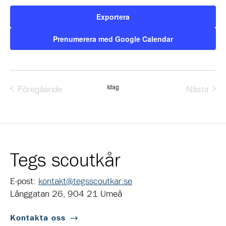
Exportera
Prenumerera med Google Calendar
Föregående
Idag
Nästa
Evenemang
Evene
Tegs scoutkår
E-post:
kontakt@tegsscoutkar.se
Långgatan 26, 904 21 Umeå
Kontakta oss