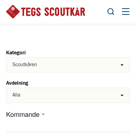
Öppna sök
Öppn
Kategori
Avdelning
Kommande
Välj
datum.