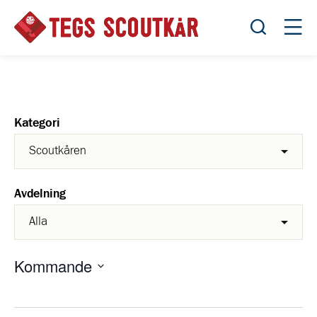
Öppna sök
Öppn
Kategori
Avdelning
Kommande
Välj
datum.