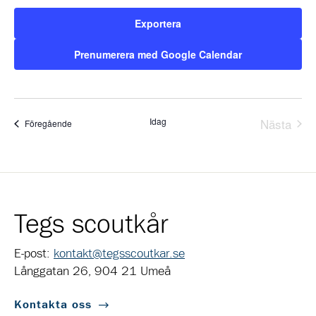
Exportera
Prenumerera med Google Calendar
Idag
Nästa
Evenemang
Föregående
Evene
Tegs scoutkår
E-post:
kontakt@tegsscoutkar.se
Långgatan 26, 904 21 Umeå
Kontakta oss