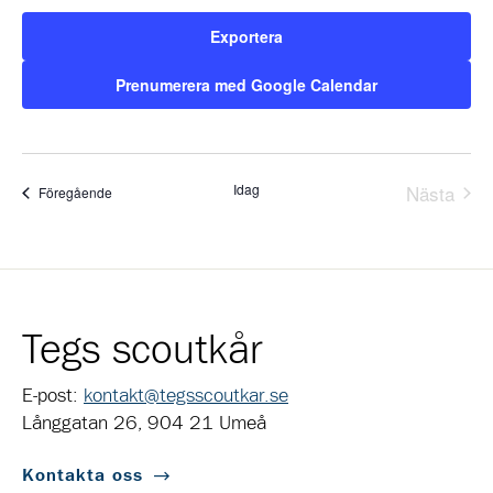
Exportera
Prenumerera med Google Calendar
Idag
Nästa
Evenemang
Föregående
Evene
Tegs scoutkår
E-post:
kontakt@tegsscoutkar.se
Långgatan 26, 904 21 Umeå
Kontakta oss