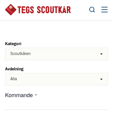
Öppna sök
Öppn
Kategori
Avdelning
Kommande
Välj
datum.