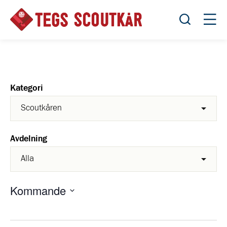
Öppna sök
Öppn
Kategori
Avdelning
Kommande
Välj
datum.