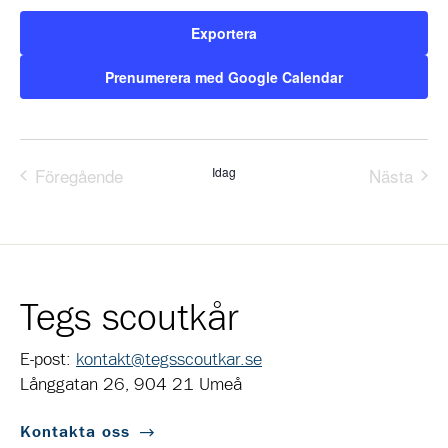
Exportera
Prenumerera med Google Calendar
Föregående
Idag
Nästa
Evenemang
Evene
Tegs scoutkår
E-post:
kontakt@tegsscoutkar.se
Långgatan 26, 904 21 Umeå
Kontakta oss