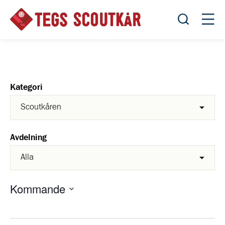
Öppna sök
Öppn
Kategori
Avdelning
Kommande
Välj
datum.