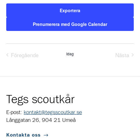
Exportera
Prenumerera med Google Calendar
Föregående
Idag
Nästa
Evenemang
Evene
Tegs scoutkår
E-post:
kontakt@tegsscoutkar.se
Långgatan 26, 904 21 Umeå
Kontakta oss