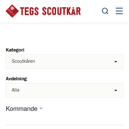
Öppna sök
Öppn
Kategori
Avdelning
Kommande
Välj
datum.