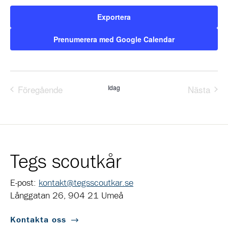
Exportera
Prenumerera med Google Calendar
Föregående
Idag
Nästa
Evenemang
Evene
Tegs scoutkår
E-post:
kontakt@tegsscoutkar.se
Långgatan 26, 904 21 Umeå
Kontakta oss