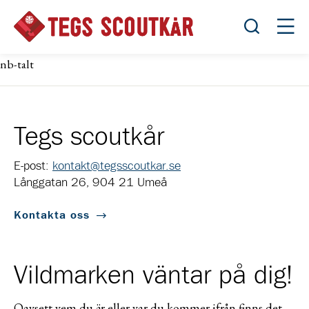
Öppna sök
Öppn
nb-talt
Tegs scoutkår
E-post:
kontakt@tegsscoutkar.se
Långgatan 26, 904 21 Umeå
Kontakta oss
Vildmarken väntar på dig!
Oavsett vem du är eller var du kommer ifrån finns det