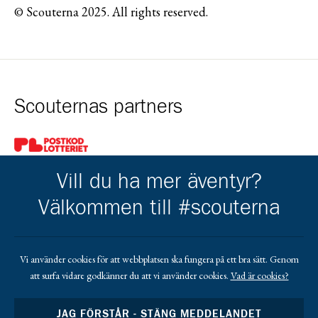
© Scouterna 2025. All rights reserved.
Scouternas partners
Gå till pl_50
Vill du ha mer äventyr?
Välkommen till #scouterna
Kårens partners
Vi använder cookies för att webbplatsen ska fungera på ett bra sätt. Genom
att surfa vidare godkänner du att vi använder cookies.
Vad är cookies?
Gå till https://www.mera.se/
Gå till https://www.lansforsakringar.se/vasterbo
Gå till https://www.umeaenergi.se
JAG FÖRSTÅR - STÄNG MEDDELANDET