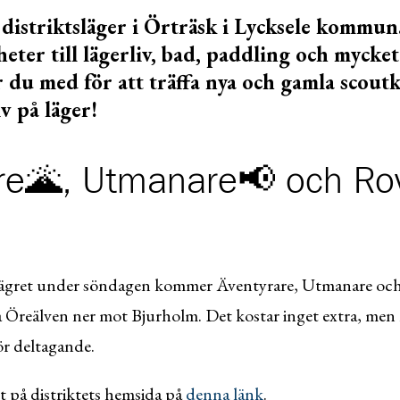
 distriktsläger i Örträsk i Lycksele kommun
heter till lägerliv, bad, paddling och mycket
er du med för att träffa nya och gamla scou
v på läger!
re🌋, Utmanare📢 och Ro
lägret under söndagen kommer Äventyrare, Utmanare och
a Öreälven ner mot Bjurholm. Det kostar inget extra, men 
ör deltagande.
t på distriktets hemsida på
denna länk
.