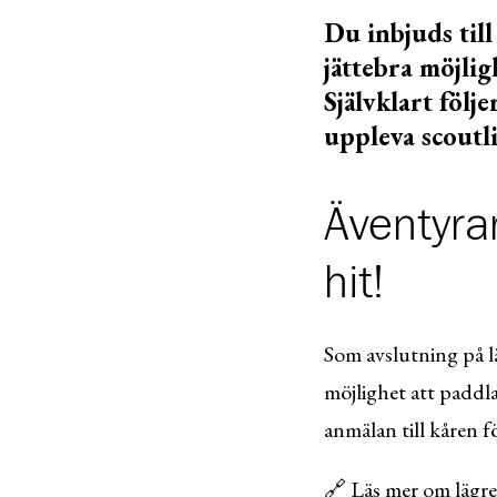
Du inbjuds till
jättebra möjlig
Självklart följ
uppleva scoutli
Äventyra
hit!
Som avslutning på 
möjlighet att paddl
anmälan till kåren f
🔗 Läs mer om lägre