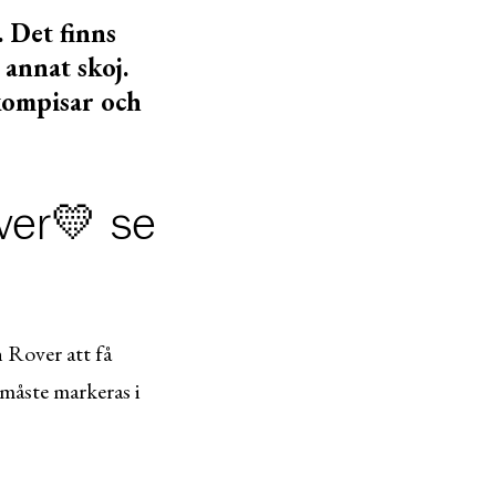
. Det finns
 annat skoj.
tkompisar och
ver💛 se
 Rover att få
måste markeras i