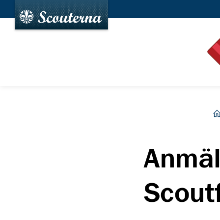
h
Anmäla
Scout