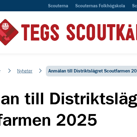
Scouterna
Scouternas Folkhögskola
Sc
em
Nyheter
Anmälan till Distriktslägret Scoutfarmen 2
n till Distriktsläg
farmen 2025