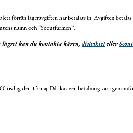
ett förrän lägeravgiften har betalats in. Avgiften betalas
coutens namn och “Scoutfarmen”.
 på lägret kan du kontakta kåren,
distriktet
eller
Scout
00 tisdag den 13 maj. Då ska även betalning vara genomfö