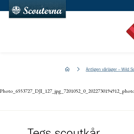
hem
Äntligen vårläger – Wild 
Photo_6553727_DJI_127_jpg_7201052_0_2022730194912_photo
Tegs scoutkår