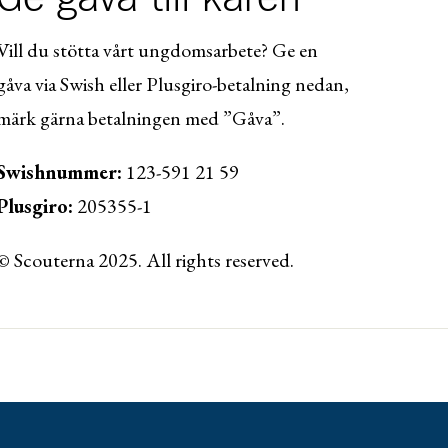
Vill du stötta vårt ungdomsarbete? Ge en
gåva via Swish eller Plusgiro-betalning nedan,
märk gärna betalningen med ”Gåva”.
Swishnummer:
123-591 21 59
Plusgiro:
205355-1
© Scouterna 2025. All rights reserved.
ww.lansforsakringar.se/vasterbotten/privat/