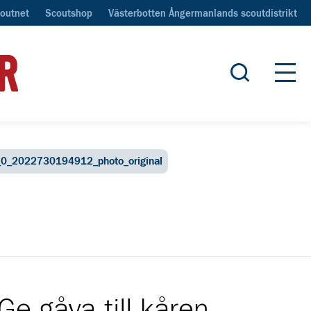
outnet
Scoutshop
Västerbotten Ångermanlands scoutdistrikt
Öppna sök
Öpp
0_2022730194912_photo_original
Ge gåva till kåren