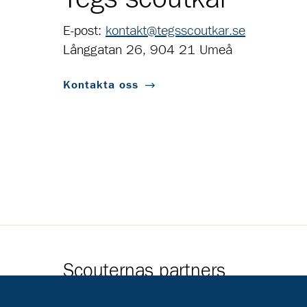
E-post:
kontakt@tegsscoutkar.se
Långgatan 26, 904 21 Umeå
Kontakta oss
Scouternas partners
Gå till pl_50