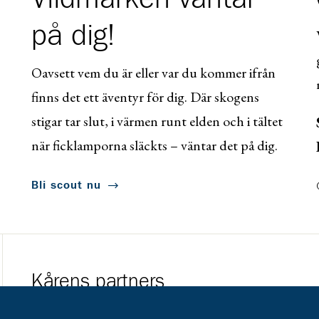
på dig!
Oavsett vem du är eller var du kommer ifrån
finns det ett äventyr för dig. Där skogens
stigar tar slut, i värmen runt elden och i tältet
när ficklamporna släckts – väntar det på dig.
Bli scout nu
Kårens partners
Gå till https://www.mera.se/
Gå till https://w