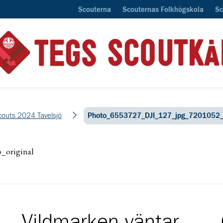
Scouterna
Scouternas Folkhögskola
Sc
Scouts 2024 Tavelsjö
Photo_6553727_DJI_127_jpg_7201052_
_original
Vildmarken väntar