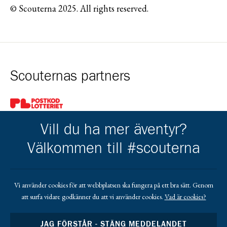
© Scouterna 2025. All rights reserved.
Scouternas partners
Gå till pl_50
Vill du ha mer äventyr?
Välkommen till #scouterna
Kårens partners
Vi använder cookies för att webbplatsen ska fungera på ett bra sätt. Genom
att surfa vidare godkänner du att vi använder cookies.
Vad är cookies?
Gå till https://www.mera.se/
Gå till https://www.lansforsakringar.se/vasterbo
Gå till https://www.umeaenergi.se
JAG FÖRSTÅR - STÄNG MEDDELANDET