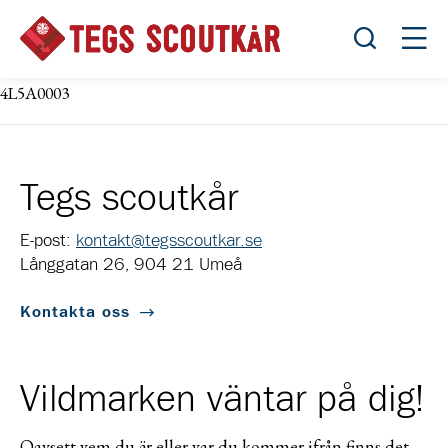
Öppna sök
Öppn
4L5A0003
Tegs scoutkår
E-post:
kontakt@tegsscoutkar.se
Långgatan 26, 904 21 Umeå
Kontakta oss
Vildmarken väntar på dig!
Oavsett vem du är eller var du kommer ifrån finns det