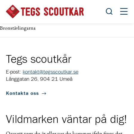
Öppna sök
Öppn
Bronstävlingarna
Tegs scoutkår
E-post:
kontakt@tegsscoutkar.se
Långgatan 26, 904 21 Umeå
Kontakta oss
Vildmarken väntar på dig!
Oavsett vem du är eller var du kommer ifrån finns det