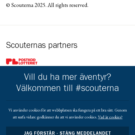
© Scouterna 2025. All rights reserved.
Scouternas partners
Gå till pl_50
Vill du ha mer äventyr?
Välkommen till #scouterna
Kårens partners
Vi använder cookies för att webbplatsen ska fungera på ett bra sätt. Genom
att surfa vidare godkänner du att vi använder cookies.
Vad är cookies?
Gå till https://www.mera.se/
Gå till https://www.lansforsakringar.se/vasterbo
Gå till https://www.umeaenergi.se
JAG FÖRSTÅR - STÄNG MEDDELANDET