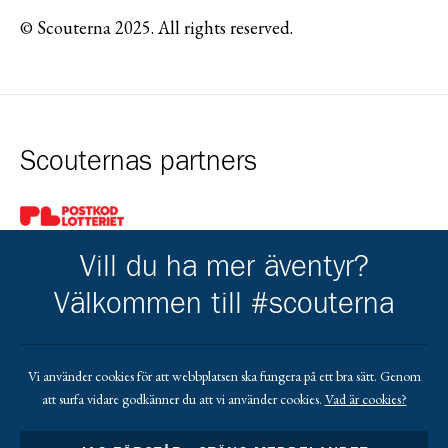
© Scouterna 2025. All rights reserved.
Scouternas partners
Gå till pl_50
Vill du ha mer äventyr?
Välkommen till #scouterna
Kårens partners
Vi använder cookies för att webbplatsen ska fungera på ett bra sätt. Genom
att surfa vidare godkänner du att vi använder cookies.
Vad är cookies?
Gå till https://www.mera.se/
Gå till https://www.lansforsakringar.se/vasterbo
Gå till https://www.umeaenergi.se