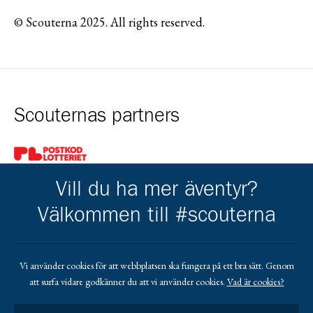
© Scouterna 2025. All rights reserved.
Scouternas partners
Gå till pl_50
Vill du ha mer äventyr?
Välkommen till #scouterna
Kårens partners
Vi använder cookies för att webbplatsen ska fungera på ett bra sätt. Genom
att surfa vidare godkänner du att vi använder cookies.
Vad är cookies?
Gå till https://www.mera.se/
Gå till https://www.lansforsakringar.se/vasterbo
Gå till https://www.umeaenergi.se