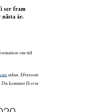
i ser fram
 nästa år.
nformation om tid
cout
sidan. Eftersom
ja. Du kommer få svar