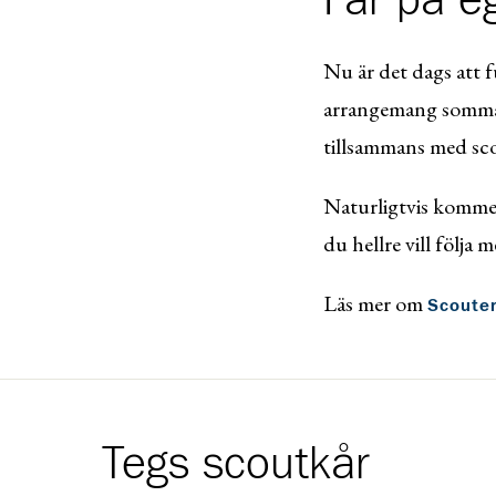
Far på e
Nu är det dags att
f
arrangemang sommare
tillsammans med scou
Naturligtvis kommer 
du hellre vill följa
Läs mer om
Scoute
Tegs scoutkår