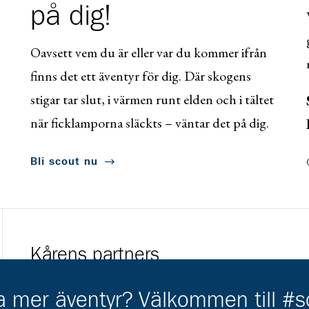
på dig!
Oavsett vem du är eller var du kommer ifrån
finns det ett äventyr för dig. Där skogens
stigar tar slut, i värmen runt elden och i tältet
när ficklamporna släckts – väntar det på dig.
Bli scout nu
Kårens partners
Gå till https://www.mera.se/
Gå till https://w
ha mer äventyr? Välkommen till #