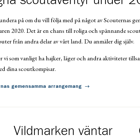
gna scoutäventyr under 
undera på
om du vill följa med på något av Scouternas 
n 2020. Det är en chans till roliga och spännande scou
ter från andra delar av vårt land. Du anmäler dig själv.
vi som vanligt ha hajker, läger och andra aktiviteter til
 med dina scoutkompisar.
rnas gemensamma arrangemang
Vildmarken väntar