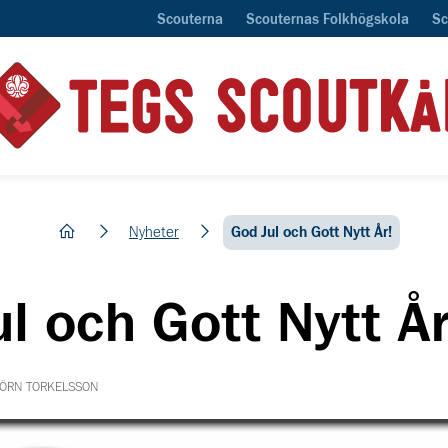
Scouterna
Scouternas Folkhögskola
Sc
hem
Nyheter
God Jul och Gott Nytt År!
l och Gott Nytt År
JÖRN TORKELSSON