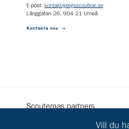
E-post:
kontakt@tegsscoutkar.se
Långgatan 26, 904 21 Umeå
Kontakta oss
Scouternas partners
Gå till pl_50
Vill du 