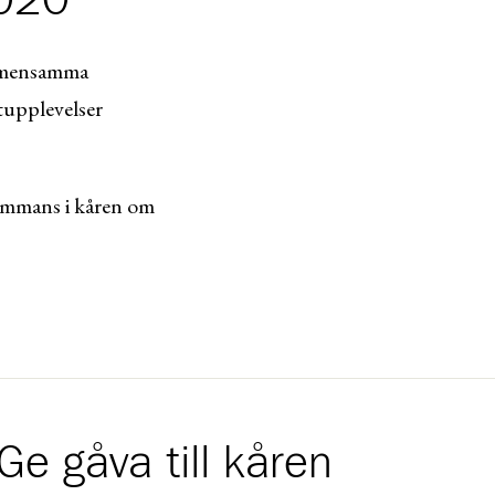
2020
gemensamma
tupplevelser
lsammans i kåren om
Ge gåva till kåren