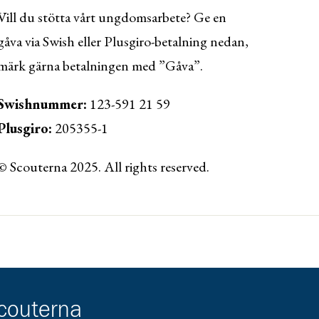
Vill du stötta vårt ungdomsarbete? Ge en
gåva via Swish eller Plusgiro-betalning nedan,
märk gärna betalningen med ”Gåva”.
Swishnummer:
123-591 21 59
Plusgiro:
205355-1
© Scouterna 2025. All rights reserved.
ww.lansforsakringar.se/vasterbotten/privat/
scouterna