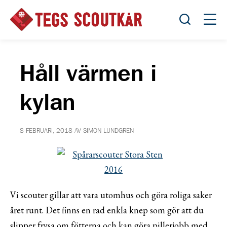
Öppna sök
Öppn
Håll värmen i
kylan
8 FEBRUARI, 2018 AV SIMON LUNDGREN
Vi scouter gillar att vara utomhus och göra roliga saker
året runt. Det finns en rad enkla knep som gör att du
slipper frysa om fötterna och kan göra pillerjobb med