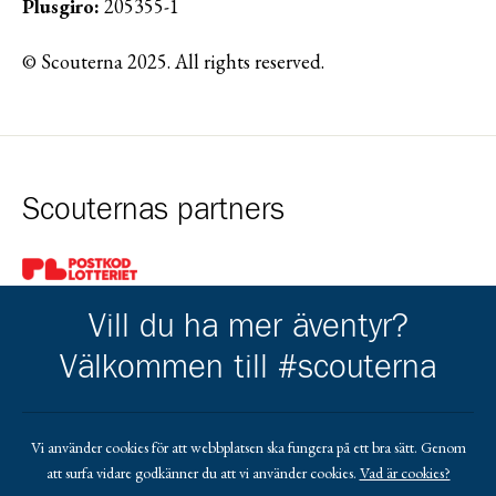
Plusgiro:
205355-1
© Scouterna 2025. All rights reserved.
Scouternas partners
Gå till pl_50
Vill du ha mer äventyr?
Välkommen till #scouterna
Kårens partners
Vi använder cookies för att webbplatsen ska fungera på ett bra sätt. Genom
att surfa vidare godkänner du att vi använder cookies.
Vad är cookies?
Gå till https://www.mera.se/
Gå till https://www.lansforsakringar.se/vasterbo
Gå till https://www.umeaenergi.se