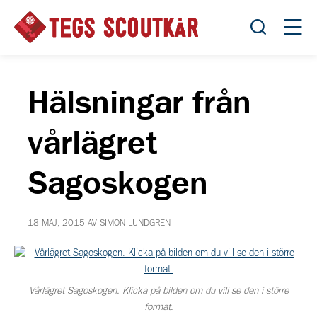
Öppna sök
Öppn
Hälsningar från
vårlägret
Sagoskogen
18 MAJ, 2015 AV SIMON LUNDGREN
Vårlägret Sagoskogen. Klicka på bilden om du vill se den i större
format.