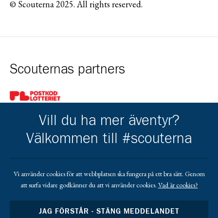
© Scouterna 2025. All rights reserved.
Scouternas partners
Gå till pl_50
Vill du ha mer äventyr?
Välkommen till #scouterna
Kårens partners
Vi använder cookies för att webbplatsen ska fungera på ett bra sätt. Genom
att surfa vidare godkänner du att vi använder cookies.
Vad är cookies?
Gå till https://www.mera.se/
Gå till https://www.lansforsakringar.se/vasterbo
Gå till https://www.umeaenergi.se
JAG FÖRSTÅR - STÄNG MEDDELANDET