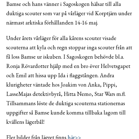
Bamse och hans vänner i Sagoskogen hälsar till alla
duktiga scouter som var på vårläger vid Korptjärn under
närmast arktiska förhållanden 14-16 maj.
Under årets vårläger för alla kårens scouter visade
scouterna att kyla och regn stoppar inga scouter från att
få loss Bamse ur iskuben. I Sagoskogen behövde bl.a.
Ronja Rövardotter hjälp med en bro över Helvetsgapet
och Emil att hissa upp Ida i flaggstången. Andra
klurigheter väntade hos Joakim von Anka, Pippi,
LasseMajas detektivbyrå, Hitta Nemo, Star Wars m.fl.
Tillsammans löste de duktiga scouterna stationernas
uppgifter så Bamse kunde komma tillbaka lagom till
kvällens lägerbål!
Fler bilder från lägret finns
här>>