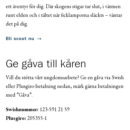
ett äventyr för dig. Där skogens stigar tar slut, i värmen
runt elden och i tältet när ficklamporna släckts – väntar
det på dig.
Bli scout nu
Ge gåva till kåren
Vill du stötta vårt ungdomsarbete? Ge en gåva via Swish
eller Plusgiro-betalning nedan, märk gärna betalningen
med ”Gåva”.
Swishnummer:
123-591 21 59
Plusgiro:
205355-1