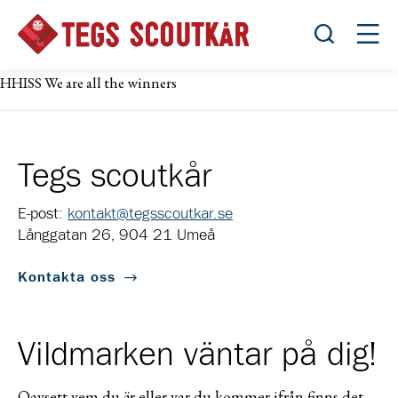
Öppna sök
Öppn
HHISS We are all the winners
Tegs scoutkår
E-post:
kontakt@tegsscoutkar.se
Långgatan 26, 904 21 Umeå
Kontakta oss
Vildmarken väntar på dig!
Oavsett vem du är eller var du kommer ifrån finns det