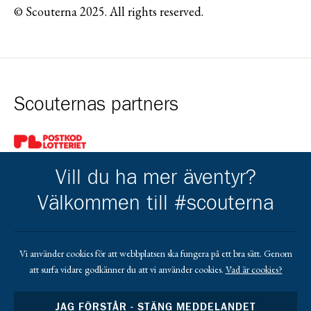
© Scouterna 2025. All rights reserved.
Scouternas partners
Gå till pl_50
Vill du ha mer äventyr?
Välkommen till #scouterna
Kårens partners
Vi använder cookies för att webbplatsen ska fungera på ett bra sätt. Genom
att surfa vidare godkänner du att vi använder cookies.
Vad är cookies?
Gå till https://www.mera.se/
Gå till https://www.lansforsakringar.se/vasterbo
Gå till https://www.umeaenergi.se
JAG FÖRSTÅR - STÄNG MEDDELANDET