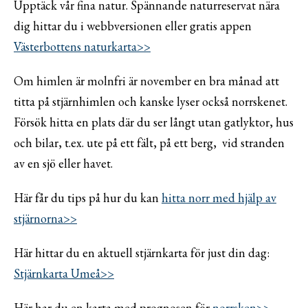
Upptäck vår fina natur. Spännande naturreservat nära
dig hittar du i webbversionen eller gratis appen
Västerbottens naturkarta>>
Om himlen är molnfri är november en bra månad att
titta på stjärnhimlen och kanske lyser också norrskenet.
Försök hitta en plats där du ser långt utan gatlyktor, hus
och bilar, t.ex. ute på ett fält, på ett berg, vid stranden
av en sjö eller havet.
Här får du tips på hur du kan
hitta norr med hjälp av
stjärnorna>>
Här hittar du en aktuell stjärnkarta för just din dag:
Stjärnkarta Umeå>>
Här har du en karta med prognosen för
norrsken>>