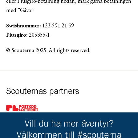
eller Plusgiro-betalning nedan, märk gärna betalningen
med ”Gåva”.
Swishnummer:
123-591 21 59
Plusgiro:
205355-1
© Scouterna 2025. All rights reserved.
Scouternas partners
Gå till pl_50
Vill du ha mer äventyr?
Välkommen till #scouterna