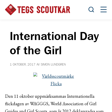
Öppna sök
Öppn
International Day
of the Girl
1 OKTOBER, 2017 AV SIMON LUNDGREN
Den 11 oktober uppmärksammas Internationella
flickdagen av WAGGGS, World Association of Girl
Guides and Girl Scouts, som år 2012 deklarerades som