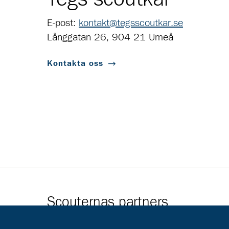
E-post:
kontakt@tegsscoutkar.se
Långgatan 26, 904 21 Umeå
Kontakta oss
Scouternas partners
Gå till pl_50