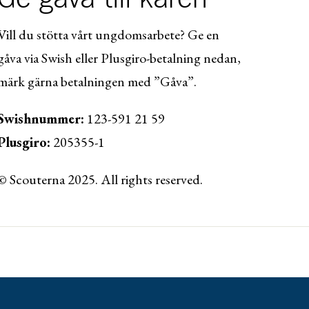
Vill du stötta vårt ungdomsarbete? Ge en
gåva via Swish eller Plusgiro-betalning nedan,
märk gärna betalningen med ”Gåva”.
Swishnummer:
123-591 21 59
Plusgiro:
205355-1
© Scouterna 2025. All rights reserved.
ww.lansforsakringar.se/vasterbotten/privat/