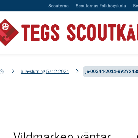
Scouterna
Scouternas Folkhögskola
Sc
hem
Julavslutning 5/12-2021
je-00344-2011-9V2Y243
Vildmarken väntar