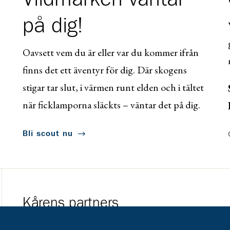
på dig!
Oavsett vem du är eller var du kommer ifrån
finns det ett äventyr för dig. Där skogens
stigar tar slut, i värmen runt elden och i tältet
när ficklamporna släckts – väntar det på dig.
Bli scout nu
Kårens partners
Gå till https://www.mera.se/
Gå till https://w