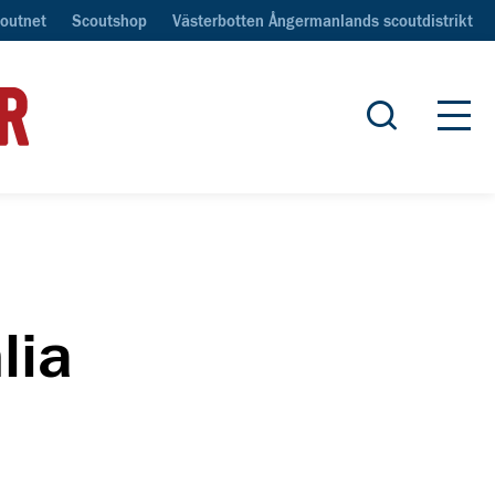
outnet
Scoutshop
Västerbotten Ångermanlands scoutdistrikt
Öppna sök
Öpp
lia