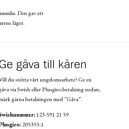
Gammlia. Den gav ett
arens läger.
Ge gåva till kåren
Vill du stötta vårt ungdomsarbete? Ge en
gåva via Swish eller Plusgiro-betalning nedan,
märk gärna betalningen med ”Gåva”.
Swishnummer:
123-591 21 59
Plusgiro:
205355-1