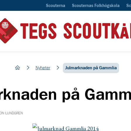
Scouterna
Scouternas Folkhögskola
Sc
hem
Nyheter
Julmarknaden på Gammlia
rknaden på Gamm
MON LUNDGREN