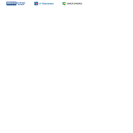
Gå till https://www.mera.se/
Gå till https://www.lansforsakringar.se/vasterbo
Gå till https://www.umeaenergi.se