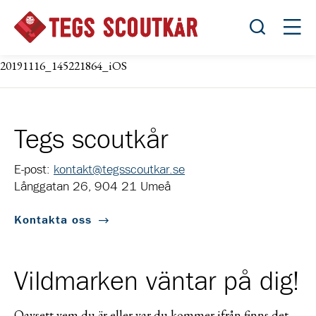
Öppna sök
Öppn
20191116_145221864_iOS
Tegs scoutkår
E-post:
kontakt@tegsscoutkar.se
Långgatan 26, 904 21 Umeå
Kontakta oss
Vildmarken väntar på dig!
Oavsett vem du är eller var du kommer ifrån finns det