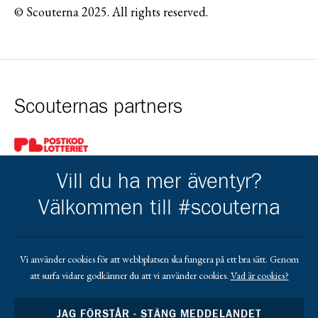
© Scouterna 2025. All rights reserved.
Scouternas partners
Gå till pl_50
Vill du ha mer äventyr?
Välkommen till #scouterna
Kårens partners
Vi använder cookies för att webbplatsen ska fungera på ett bra sätt. Genom
att surfa vidare godkänner du att vi använder cookies.
Vad är cookies?
Gå till https://www.mera.se/
Gå till https://www.lansforsakringar.se/vasterbo
Gå till https://www.umeaenergi.se
JAG FÖRSTÅR - STÄNG MEDDELANDET