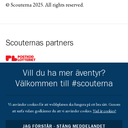
© Scouterna 2025. All rights reserved.
Scouternas partners
Gå till pl_50
Vill du ha mer äventyr?
Välkommen till #scouterna
Kårens partners
Vi använder cookies för att webbplatsen ska fungera på ett bra sätt. Genom
att surfa vidare godkänner du att vi använder cookies.
Vad är cookies?
Gå till https://www.mera.se/
Gå till https://www.lansforsakringar.se/vasterbo
Gå till https://www.umeaenergi.se
JAG FÖRSTÅR - STÄNG MEDDELANDET