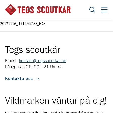
Öppna sök
Öppn
20191116_151236700_iOS
Tegs scoutkår
E-post:
kontakt@tegsscoutkar.se
Långgatan 26, 904 21 Umeå
Kontakta oss
Vildmarken väntar på dig!
Oavsett vem du är eller var du kommer ifrån finns det