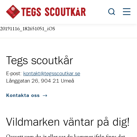
Öppna sök
Öppn
20191116_182651051_iOS
Tegs scoutkår
E-post:
kontakt@tegsscoutkar.se
Långgatan 26, 904 21 Umeå
Kontakta oss
Vildmarken väntar på dig!
Oavsett vem du är eller var du kommer ifrån finns det