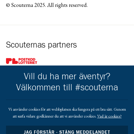
© Scouterna 2025. All rights reserved.
Scouternas partners
Gå till pl_50
Vill du ha mer äventyr?
Välkommen till #scouterna
Kårens partners
Vi använder cookies för att webbplatsen ska fungera på ett bra sätt. Genom
att surfa vidare godkänner du att vi använder cookies.
Vad är cookies?
Gå till https://www.mera.se/
Gå till https://www.lansforsakringar.se/vasterbo
Gå till https://www.umeaenergi.se
JAG FÖRSTÅR - STÄNG MEDDELANDET