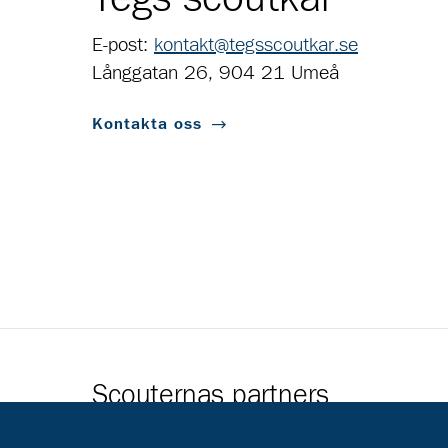
E-post:
kontakt@tegsscoutkar.se
Långgatan 26, 904 21 Umeå
Kontakta oss
Scouternas partners
Gå till pl_50