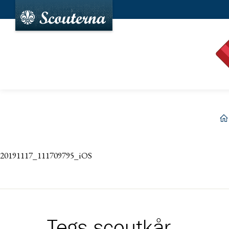
h
20191117_111709795_iOS
Tegs scoutkår