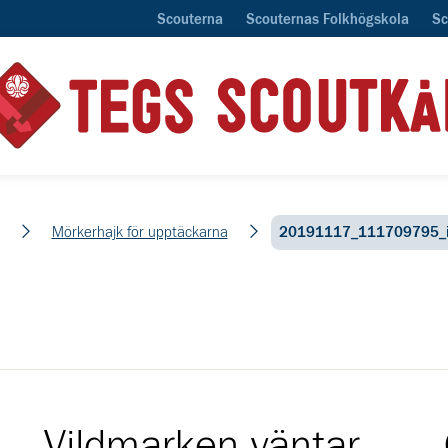
Scouterna
Scouternas Folkhögskola
Sc
em
Mörkerhajk för upptäckarna
20191117_111709795_
Vildmarken väntar