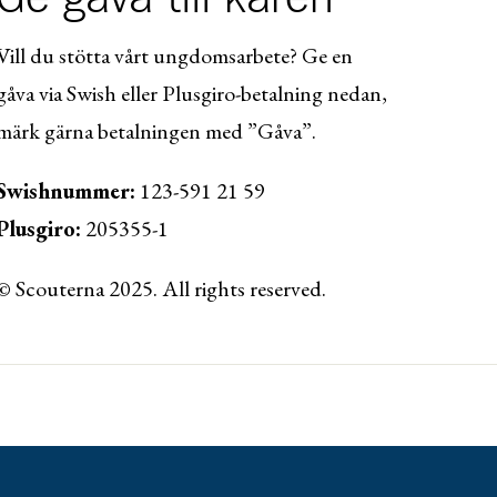
Vill du stötta vårt ungdomsarbete? Ge en
gåva via Swish eller Plusgiro-betalning nedan,
märk gärna betalningen med ”Gåva”.
Swishnummer:
123-591 21 59
Plusgiro:
205355-1
© Scouterna 2025. All rights reserved.
ww.lansforsakringar.se/vasterbotten/privat/