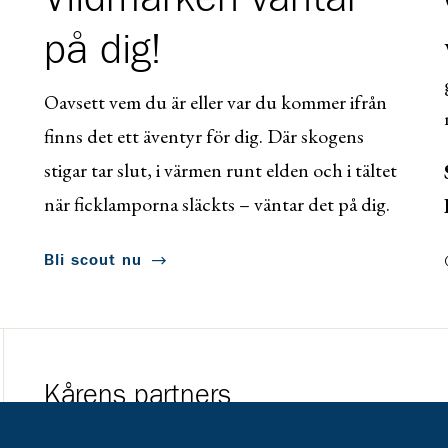
på dig!
Oavsett vem du är eller var du kommer ifrån
finns det ett äventyr för dig. Där skogens
stigar tar slut, i värmen runt elden och i tältet
när ficklamporna släckts – väntar det på dig.
Bli scout nu
Kårens partners
Gå till https://www.mera.se/
Gå till https://w