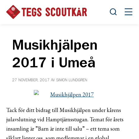
Öppna sök
Öppn
Musikhjälpen
2017 i Umeå
27 NOVEMBER, 2017 AV SIMON LUNDGREN
Tack för ditt bidrag till Musikhjälpen under kårens
julavslutning vid Hamptjärnsstugan. Temat för årets
insamling är ”Barn är inte till salu” – ett tema som
såklart ligger oss, som medlemmar i en global