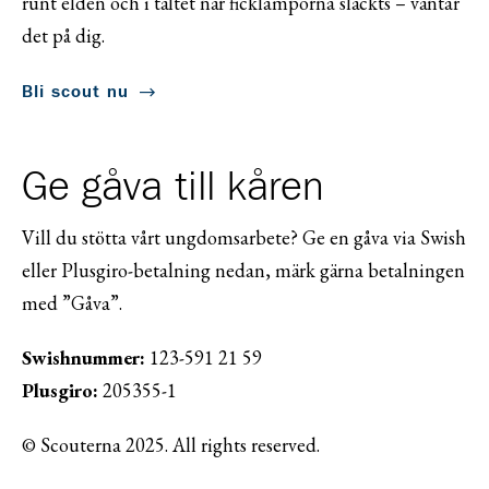
runt elden och i tältet när ficklamporna släckts – väntar
det på dig.
Bli scout nu
Ge gåva till kåren
Vill du stötta vårt ungdomsarbete? Ge en gåva via Swish
eller Plusgiro-betalning nedan, märk gärna betalningen
med ”Gåva”.
Swishnummer:
123-591 21 59
Plusgiro:
205355-1
© Scouterna 2025. All rights reserved.