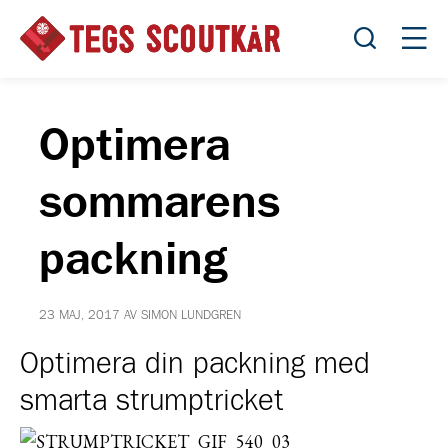
Öppna sök
Öppn
Optimera
sommarens
packning
23 MAJ, 2017 AV SIMON LUNDGREN
Optimera din packning med
smarta strumptricket