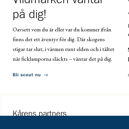
på dig!
Oavsett vem du är eller var du kommer ifrån
finns det ett äventyr för dig. Där skogens
stigar tar slut, i värmen runt elden och i tältet
när ficklamporna släckts – väntar det på dig.
Bli scout nu
Kårens partners
Gå till https://www.mera.se/
Gå till https://w