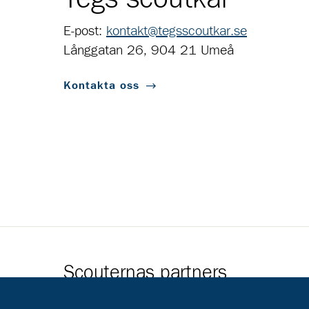
E-post:
kontakt@tegsscoutkar.se
Långgatan 26, 904 21 Umeå
Kontakta oss
Scouternas partners
Gå till pl_50