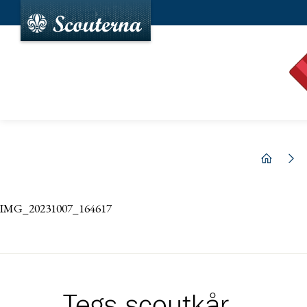
hem
IMG_20231007_164617
Tegs scoutkår