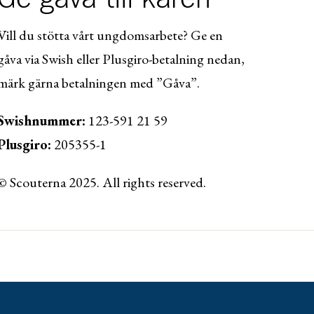
Vill du stötta vårt ungdomsarbete? Ge en
gåva via Swish eller Plusgiro-betalning nedan,
märk gärna betalningen med ”Gåva”.
Swishnummer:
123-591 21 59
Plusgiro:
205355-1
© Scouterna 2025. All rights reserved.
ww.lansforsakringar.se/vasterbotten/privat/