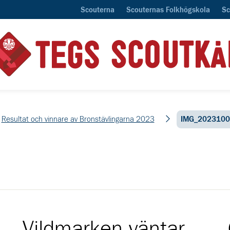
Scouterna
Scouternas Folkhögskola
Sc
Resultat och vinnare av Bronstävlingarna 2023
IMG_202310
Vildmarken väntar