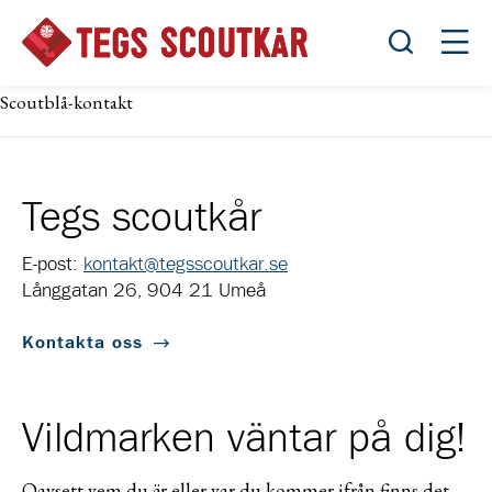
Öppna sök
Öppn
Scoutblå-kontakt
Tegs scoutkår
E-post:
kontakt@tegsscoutkar.se
Långgatan 26, 904 21 Umeå
Kontakta oss
Vildmarken väntar på dig!
Oavsett vem du är eller var du kommer ifrån finns det