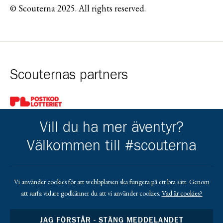
© Scouterna 2025. All rights reserved.
Scouternas partners
Gå till pl_50
Vill du ha mer äventyr?
Välkommen till #scouterna
Kårens partners
Vi använder cookies för att webbplatsen ska fungera på ett bra sätt. Genom
att surfa vidare godkänner du att vi använder cookies.
Vad är cookies?
Gå till https://www.mera.se/
Gå till https://www.lansforsakringar.se/vasterbo
Gå till https://www.umeaenergi.se
JAG FÖRSTÅR - STÄNG MEDDELANDET