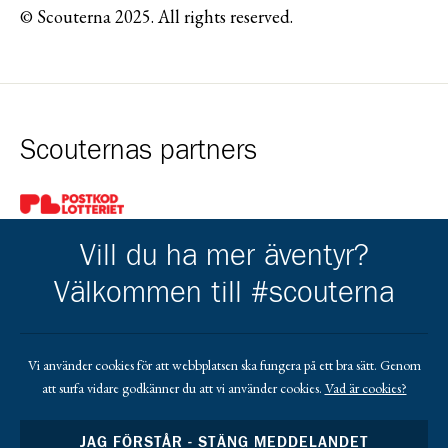
© Scouterna 2025. All rights reserved.
Scouternas partners
Gå till pl_50
Vill du ha mer äventyr?
Välkommen till #scouterna
Kårens partners
Vi använder cookies för att webbplatsen ska fungera på ett bra sätt. Genom
att surfa vidare godkänner du att vi använder cookies.
Vad är cookies?
Gå till https://www.mera.se/
Gå till https://www.lansforsakringar.se/vasterbo
Gå till https://www.umeaenergi.se
JAG FÖRSTÅR - STÄNG MEDDELANDET