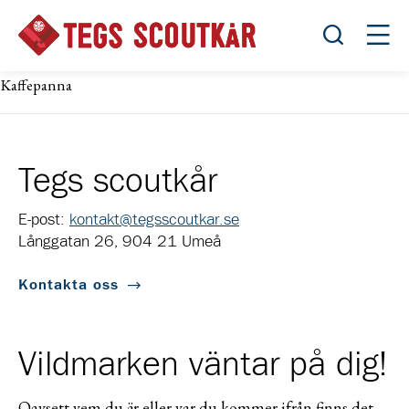
Öppna sök
Öppn
Kaffepanna
Tegs scoutkår
E-post:
kontakt@tegsscoutkar.se
Långgatan 26, 904 21 Umeå
Kontakta oss
Vildmarken väntar på dig!
Oavsett vem du är eller var du kommer ifrån finns det