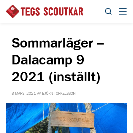
Öppna sök
Öppn
Sommarläger –
Dalacamp 9
2021 (inställt)
8 MARS, 2021 AV BJÖRN TORKELSSON